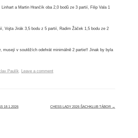
 Linhart a Martin Hrančík oba 2,0 bodů ze 3 partií, Filip Vala 1
ií, Vojta Jirák 3,5 bodu z 5 partií, Radim Žáček 1,5 bodu ze 2
, musejí v soutěžích odehrát minimálně 2 partie!! Jinak by byla
lav Paulík
.
Leave a comment
 18.1.2026
CHESS LADY 2026 ŠACHKLUB TÁBOR
→