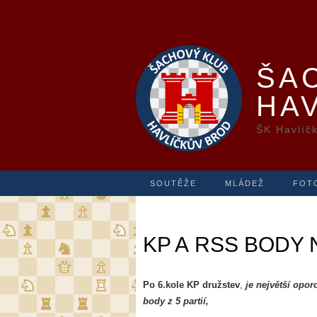
ŠA
HA
ŠK Havlíč
SOUTĚŽE
MLÁDEŽ
FOT
KP A RSS BODY
Po 6.kole KP družstev
,
je největší opor
body z 5 partií,