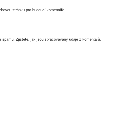
webovou stránku pro budoucí komentáře.
ví spamu.
Zjistěte, jak jsou zpracovávány údaje z komentářů.