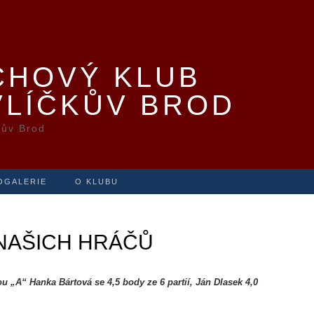
CHOVÝ KLUB
VLÍČKŮV BROD
kův Brod
OGALERIE
O KLUBU
 NAŠICH HRÁČŮ
ou „A“ Hanka Bártová se 4,5 body ze 6 partií, Ján Dlasek 4,0