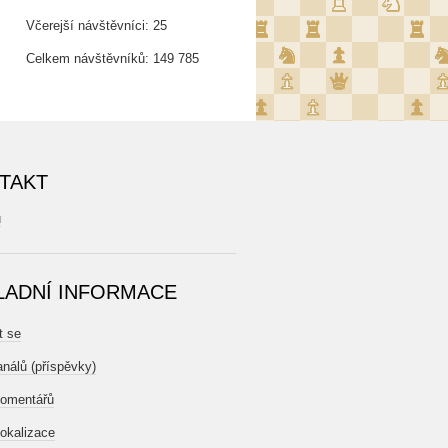
Včerejší návštěvníci:
25
Celkem návštěvníků:
149 785
TAKT
u
LADNÍ INFORMACE
t se
análů (příspěvky)
komentářů
okalizace