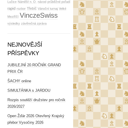
Lučice
Náměšť n. O.
návod
průběžné pořadí
rapid
Třebíč
rozbor
Vánoční turnaj
Velké
VinczeSwiss
Meziříčí
výsledky
závěrečná zpráva
NEJNOVĚJŠÍ
PŘÍSPĚVKY
JUBILEJNÍ 20.ROČNÍK GRAND
PRIX ČR
ŠACHY online
SIMULTÁNKA s JARDOU
Rozpis soutěží družstev pro ročník
2026/2027
Open Žďár 2026 Otevřený Krajský
přebor Vysočiny 2026