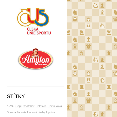
ŠTÍTKY
blesk
Cejle
Chotěboř
Dalešice
Havlíčkova
Borová
historie
klubové derby
Lipnice