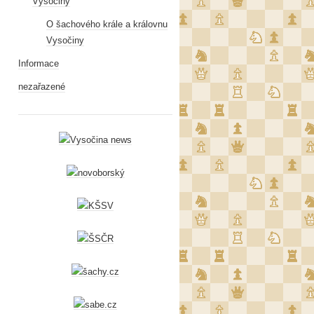
Vysočiny
O šachového krále a královnu
Vysočiny
Informace
nezařazené