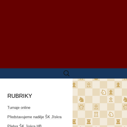
Vyhledávání
RUBRIKY
Turnaje online
Představujeme naděje ŠK JIskra
Přebor ŠK Jiskra HB