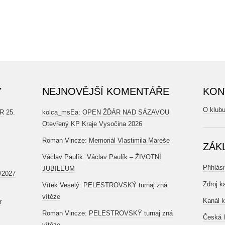
Y
NEJNOVĚJŠÍ KOMENTÁŘE
KON
O klub
ČR
25.
kolca_msEa
:
OPEN ŽĎÁR NAD SÁZAVOU
Otevřený KP Kraje Vysočina 2026
Roman Vincze
:
Memoriál Vlastimila Mareše
ZÁK
Václav Paulík
:
Václav Paulík – ŽIVOTNÍ
Přihlási
JUBILEUM
6/2027
Zdroj k
Vítek Veselý
:
PELESTROVSKÝ turnaj zná
vítěze
Kanál 
r
Roman Vincze
:
PELESTROVSKÝ turnaj zná
Česká l
vítěze